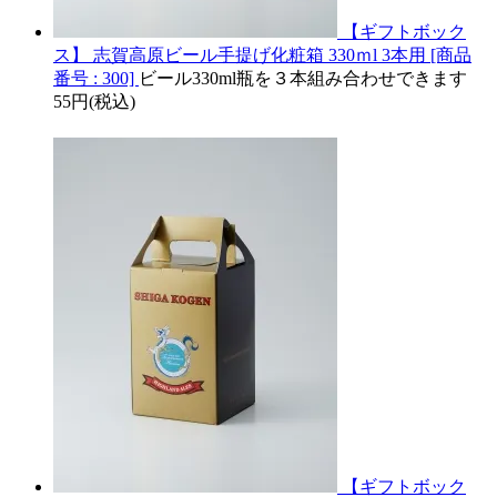
【ギフトボック
ス】 志賀高原ビール手提げ化粧箱 330ｍl 3本用 [商品
番号 : 300]
ビール330ml瓶を３本組み合わせできます
55円(税込)
【ギフトボック