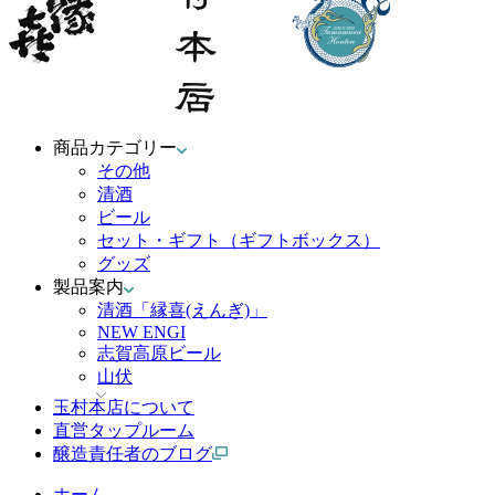
商品カテゴリー
その他
清酒
ビール
セット・ギフト（ギフトボックス）
グッズ
製品案内
清酒「縁喜(えんぎ)」
NEW ENGI
志賀高原ビール
山伏
玉村本店について
直営タップルーム
醸造責任者のブログ
ホーム