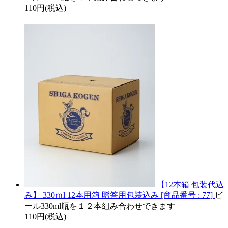
110円(税込)
【12本箱 包装代込
み】 330ｍl 12本用箱 贈答用包装込み [商品番号 : 77]
ビ
ール330ml瓶を１２本組み合わせできます
110円(税込)