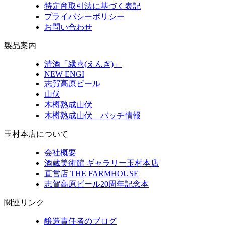
特定商取引法に基づく表記
プライバシーポリシー
お問い合わせ
製品案内
清酒「縁喜(えんぎ)」
NEW ENGI
志賀高原ビール
山伏
木樽熟成山伏
木樽熟成山伏 バッチ情報
玉村本店について
会社概要
酒蔵美術館 ギャラリー玉村本店
直営店 THE FARMHOUSE
志賀高原ビール20周年記念本
関連リンク
醸造責任者のブログ