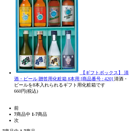
【ギフトボックス】 清
酒・ビール 贈答用化粧箱 8本用 [商品番号 : 420]
清酒・
ビールを8本入れられるギフト用化粧箱です
660円(税込)
前
7
商品中
1-7
商品
次