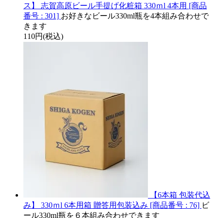
ス】 志賀高原ビール手提げ化粧箱 330ｍl 4本用 [商品
番号 : 301]
お好きなビール330ml瓶を4本組み合わせで
きます
110円(税込)
【6本箱 包装代込
み】 330ｍl 6本用箱 贈答用包装込み [商品番号 : 76]
ビ
ール330ml瓶を６本組み合わせできます