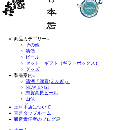
商品カテゴリー
その他
清酒
ビール
セット・ギフト（ギフトボックス）
グッズ
製品案内
清酒「縁喜(えんぎ)」
NEW ENGI
志賀高原ビール
山伏
玉村本店について
直営タップルーム
醸造責任者のブログ
ホーム