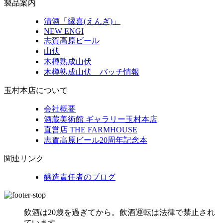
製品案内
清酒「縁喜(えんぎ)」
NEW ENGI
志賀高原ビール
山伏
木樽熟成山伏
木樽熟成山伏 バッチ情報
玉村本店について
会社概要
酒蔵美術館 ギャラリー玉村本店
直営店 THE FARMHOUSE
志賀高原ビール20周年記念本
関連リンク
醸造責任者のブログ
飲酒は20歳を過ぎてから。飲酒運転は法律で禁止され
ています。