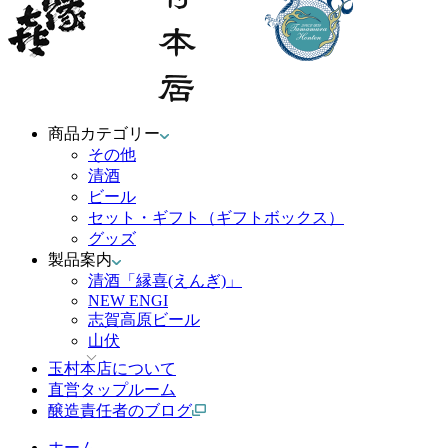
商品カテゴリー
その他
清酒
ビール
セット・ギフト（ギフトボックス）
グッズ
製品案内
清酒「縁喜(えんぎ)」
NEW ENGI
志賀高原ビール
山伏
玉村本店について
直営タップルーム
醸造責任者のブログ
ホーム