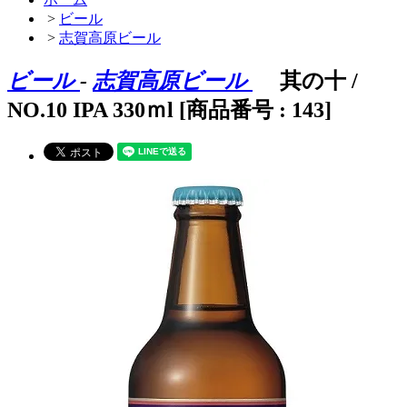
>
ビール
>
志賀高原ビール
ビール
-
志賀高原ビール
其の十 /
NO.10 IPA 330ｍl [商品番号 : 143]