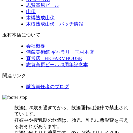
志賀高原ビール
山伏
木樽熟成山伏
木樽熟成山伏 バッチ情報
玉村本店について
会社概要
酒蔵美術館 ギャラリー玉村本店
直営店 THE FARMHOUSE
志賀高原ビール20周年記念本
関連リンク
醸造責任者のブログ
飲酒は20歳を過ぎてから。飲酒運転は法律で禁止され
ています。
妊娠中や授乳期の飲酒は、胎児、乳児に悪影響を与え
るおそれがあります。
お酒は何よりも適量です。のんだ後はリサイクル。