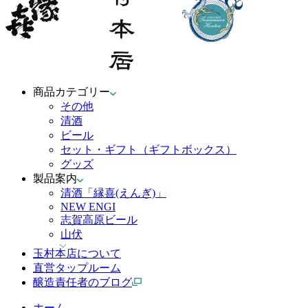
商品カテゴリー
その他
清酒
ビール
セット・ギフト（ギフトボックス）
グッズ
製品案内
清酒「縁喜(えんぎ)」
NEW ENGI
志賀高原ビール
山伏
玉村本店について
直営タップルーム
醸造責任者のブログ
ホーム