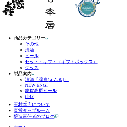
商品カテゴリー
その他
清酒
ビール
セット・ギフト（ギフトボックス）
グッズ
製品案内
清酒「縁喜(えんぎ)」
NEW ENGI
志賀高原ビール
山伏
玉村本店について
直営タップルーム
醸造責任者のブログ
ホーム