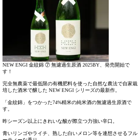
NEW ENGI 金紋錦 ⑦ 無濾過生原酒 2025BY、発売開始で
す！
完全無農薬で最低限の有機肥料を使った自然な農法で自家栽
培した酒米で醸した NEW ENGI シリーズの最新作。
「金紋錦」をつかった74%精米の純米酒の無濾過生原酒で
す。
昨シーズン以上にきれいな酸が際立つ力強い辛口。
青いリンゴやライチ、熟した白いメロン等を連想させるフル
ーティーな香り。