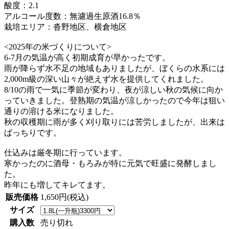
酸度：2.1
アルコール度数：無濾過生原酒16.8％
栽培エリア：沓野地区、横倉地区
<2025年の米づくりについて>
6-7月の気温が高く初期成育が早かったです。
雨が降らず水不足の地域もありましたが、ぼくらの水系には
2,000m級の深い山々が絶えず水を提供してくれました。
8/10の雨で一気に季節が変わり、夜が涼しい秋の気候に向か
っていきました。登熟期の気温が涼しかったので今年は狙い
通りの溶ける米になりました。
秋の収穫期に雨が多く刈り取りには苦労しましたが、出来は
ばっちりです。
仕込みは厳冬期に行っています。
寒かったのに酒母・もろみが特に元気で旺盛に発酵しまし
た。
昨年にも増してキレてます。
販売価格
1,650円(税込)
サイズ
購入数
売り切れ