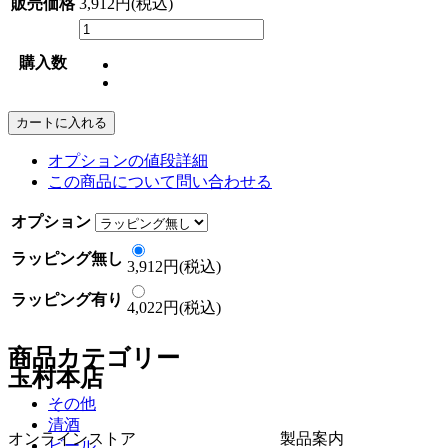
販売価格
3,912円(税込)
購入数
カートに入れる
オプションの値段詳細
この商品について問い合わせる
オプション
ラッピング無し
3,912円(税込)
ラッピング有り
4,022円(税込)
商品カテゴリー
玉村本店
その他
清酒
オンラインストア
製品案内
ビール