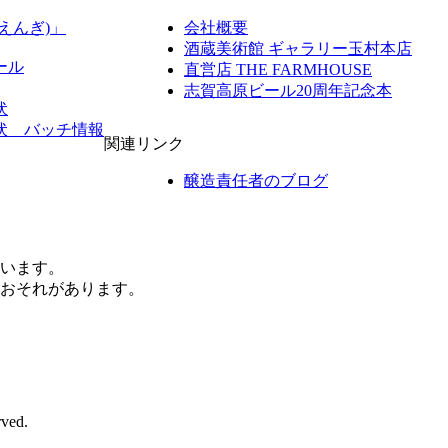
えんぎ)」
会社概要
酒蔵美術館 ギャラリー玉村本店
ール
直営店 THE FARMHOUSE
志賀高原ビール20周年記念本
伏
伏 バッチ情報
関連リンク
醸造責任者のブログ
ています。
おそれがあります。
rved.