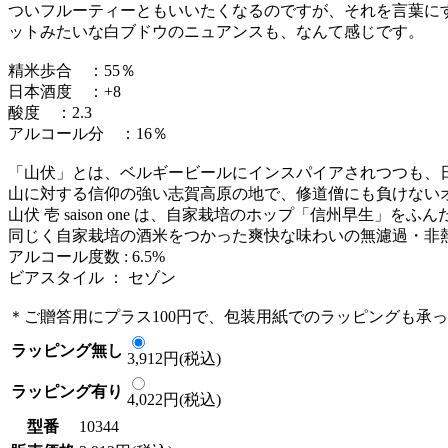
ついフルーティーともいいたくなるのですが、それを言葉に
ットみたいな白ブドウのニュアンスも、なんて感じです。
精米歩合 ：55％
日本酒度 ：+8
酸度 ：2.3
アルコール分 ：16％
「山伏」とは、ベルギービールにインスパイアされつつも、
山に対する信仰の強い志賀高原の地で、修道僧にも負けない
山伏 壱 saison one は、自家栽培のホップ「信州早生」をふ
同じく自家栽培の酒米をつかった爽快な味わいの無濾過・非
アルコール度数 : 6.5%
ビアスタイル ： セゾン
＊ご贈答用にプラス100円で、包装用紙でのラッピングも承
ラッピング無し
3,912円(税込)
ラッピング有り
4,022円(税込)
型番
10344