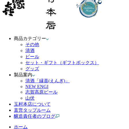
商品カテゴリー
その他
清酒
ビール
セット・ギフト（ギフトボックス）
グッズ
製品案内
清酒「縁喜(えんぎ)」
NEW ENGI
志賀高原ビール
山伏
玉村本店について
直営タップルーム
醸造責任者のブログ
ホーム