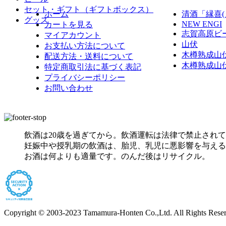
セット・ギフト（ギフトボックス）
ホーム
清酒「縁喜(
グッズ
NEW ENGI
カートを見る
志賀高原ビ
マイアカウント
山伏
お支払い方法について
木樽熟成山
配送方法・送料について
木樽熟成山
特定商取引法に基づく表記
プライバシーポリシー
お問い合わせ
飲酒は20歳を過ぎてから。飲酒運転は法律で禁止され
妊娠中や授乳期の飲酒は、胎児、乳児に悪影響を与える
お酒は何よりも適量です。のんだ後はリサイクル。
Copyright © 2003-2023 Tamamura-Honten Co.,Ltd. All Rights Rese