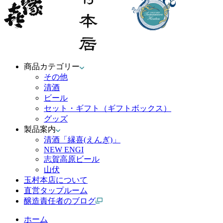
商品カテゴリー
その他
清酒
ビール
セット・ギフト（ギフトボックス）
グッズ
製品案内
清酒「縁喜(えんぎ)」
NEW ENGI
志賀高原ビール
山伏
玉村本店について
直営タップルーム
醸造責任者のブログ
ホーム