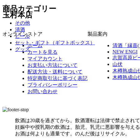
商品カテゴリー
玉村本店
その他
清酒
オンラインストア
製品案内
ビール
セット・ギフト（ギフトボックス）
ホーム
清酒「縁喜(
グッズ
NEW ENGI
カートを見る
志賀高原ビ
マイアカウント
山伏
お支払い方法について
木樽熟成山
配送方法・送料について
木樽熟成山
特定商取引法に基づく表記
プライバシーポリシー
お問い合わせ
飲酒は20歳を過ぎてから。飲酒運転は法律で禁止され
妊娠中や授乳期の飲酒は、胎児、乳児に悪影響を与える
お酒は何よりも適量です。のんだ後はリサイクル。