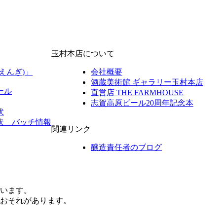
玉村本店について
えんぎ)」
会社概要
酒蔵美術館 ギャラリー玉村本店
ール
直営店 THE FARMHOUSE
志賀高原ビール20周年記念本
伏
伏 バッチ情報
関連リンク
醸造責任者のブログ
ています。
おそれがあります。