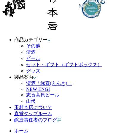
商品カテゴリー
その他
清酒
ビール
セット・ギフト（ギフトボックス）
グッズ
製品案内
清酒「縁喜(えんぎ)」
NEW ENGI
志賀高原ビール
山伏
玉村本店について
直営タップルーム
醸造責任者のブログ
ホーム